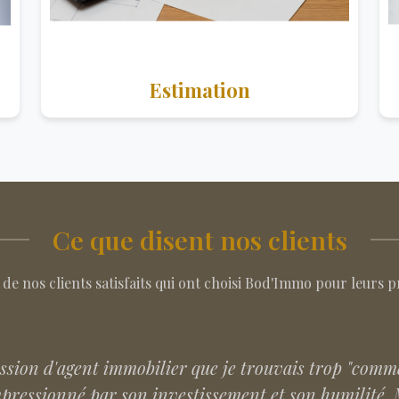
Estimation
Ce que disent nos clients
 de nos clients satisfaits qui ont choisi Bod'Immo pour leurs p
dans notre projet de vente immobilière et de rachat 
 bu aboutir de A à Z sereinement grâce à elle. Je rec