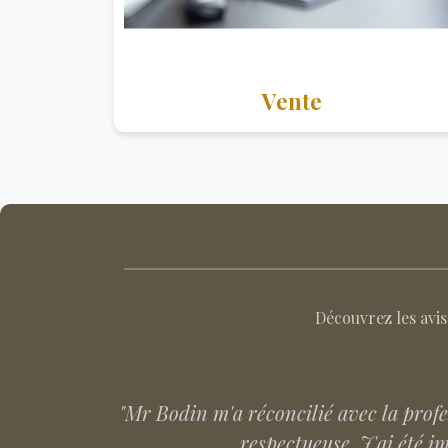
Vente
Découvrez les avis
"Nous avons été accompagné par Manon 
été très fluide. Notre projet à