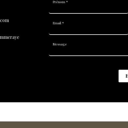
Prénom *
.com
Email *
Pommeraye
Message
E