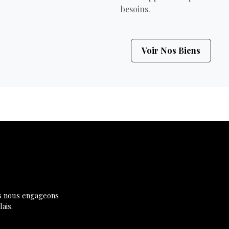
besoins.
Voir Nos Biens
us nous engageons
ais.