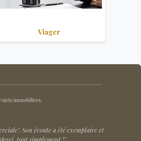
Viager
rojets immobiliers.
et grâce à elle toute cette aventure a
ommande +++ l'agence Bod'immo !"