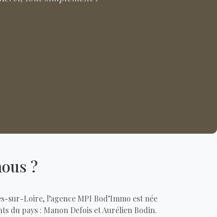
ous ?
s-sur-Loire, l’agence MPI Bod’Immo est née
nts du pays : Manon Defois et Aurélien Bodin.